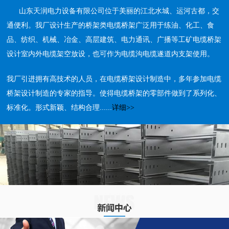
山东天润电力设备有限公司位于美丽的江北水城、运河古都，交
通便利。我厂设计生产的桥架类电缆桥架广泛用于练油、化工、食
品、纺织、机械、冶金、高层建筑、电力通讯、广播等工矿电缆桥架
设计室内外电缆架空放设，也可作为电缆沟电缆遂道内支架使用。
我厂引进拥有高技术的人员，在电缆桥架设计制造中，多年参加电缆
桥架设计制造的专家的指导。使得电缆桥架的零部件做到了系列化、
标准化。形式新颖、结构合理......
详细>>