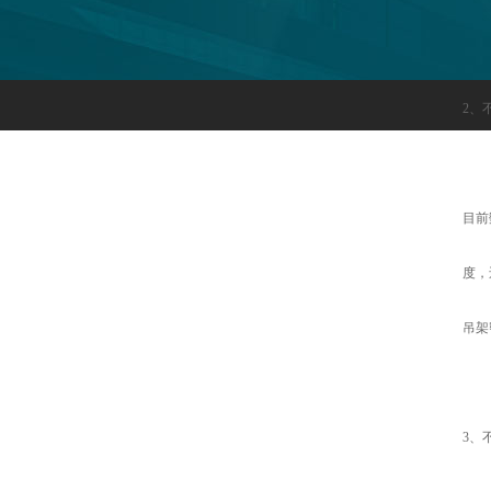
2、
目前
度，
吊架
3、