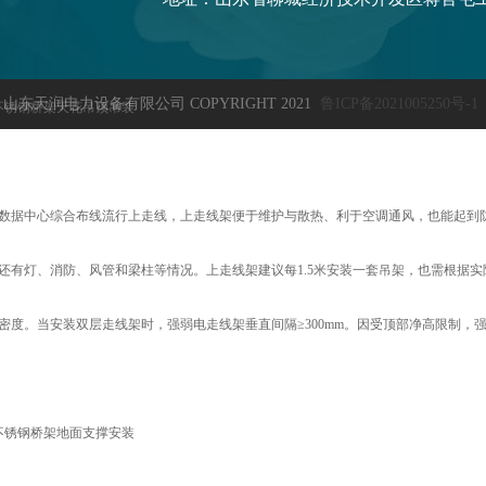
山东天润电力设备有限公司 COPYRIGHT 2021
鲁ICP备2021005250号-1
不锈钢桥架天花吊顶吊装
数据中心综合布线流行上走线，上走线架便于维护与散热、利于空调通风，也能起到
还有灯、消防、风管和梁柱等情况。上走线架建议每1.5米安装一套吊架，也需根据
密度。当安装双层走线架时，强弱电走线架垂直间隔≥300mm。因受顶部净高限制，强
不锈钢桥架地面支撑安装