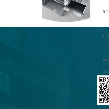
除了
1、
在数
顶部
合考
距过