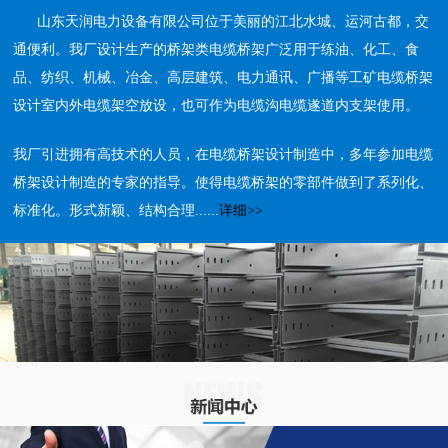
山东天润电力设备有限公司位于美丽的江北水城、运河古都，交
通便利。我厂设计生产的桥架类电缆桥架广泛用于练油、化工、食
品、纺织、机械、冶金、高层建筑、电力通讯、广播等工矿电缆桥架
设计室内外电缆架空放设，也可作为电缆沟电缆遂道内支架使用。
我厂引进拥有高技术的人员，在电缆桥架设计制造中，多年参加电缆
桥架设计制造的专家的指导。使得电缆桥架的零部件做到了系列化、
标准化。形式新颖、结构合理......
详细>>